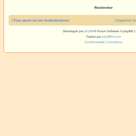
Tout savoir sur les rhododendrons
Supprimer le
Développé par
phpBB
® Forum Software © phpBB L
Traduit par
phpBB-fr.com
Confidentialité
|
Conditions