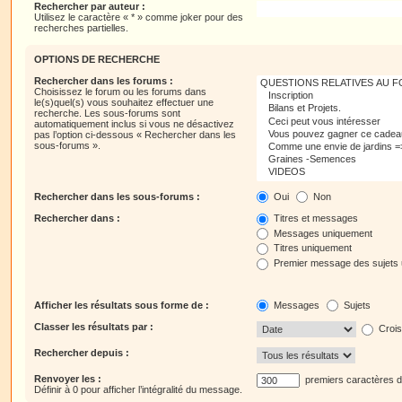
Rechercher par auteur :
Utilisez le caractère « * » comme joker pour des
recherches partielles.
OPTIONS DE RECHERCHE
Rechercher dans les forums :
Choisissez le forum ou les forums dans
le(s)quel(s) vous souhaitez effectuer une
recherche. Les sous-forums sont
automatiquement inclus si vous ne désactivez
pas l’option ci-dessous « Rechercher dans les
sous-forums ».
Rechercher dans les sous-forums :
Oui
Non
Rechercher dans :
Titres et messages
Messages uniquement
Titres uniquement
Premier message des sujets
Afficher les résultats sous forme de :
Messages
Sujets
Classer les résultats par :
Crois
Rechercher depuis :
Renvoyer les :
premiers caractères 
Définir à 0 pour afficher l’intégralité du message.