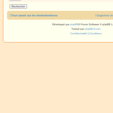
Tout savoir sur les rhododendrons
Supprimer le
Développé par
phpBB
® Forum Software © phpBB L
Traduit par
phpBB-fr.com
Confidentialité
|
Conditions