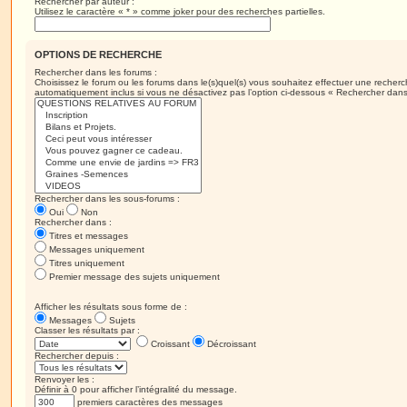
Rechercher par auteur :
Utilisez le caractère « * » comme joker pour des recherches partielles.
OPTIONS DE RECHERCHE
Rechercher dans les forums :
Choisissez le forum ou les forums dans le(s)quel(s) vous souhaitez effectuer une recher
automatiquement inclus si vous ne désactivez pas l’option ci-dessous « Rechercher dans
Rechercher dans les sous-forums :
Oui
Non
Rechercher dans :
Titres et messages
Messages uniquement
Titres uniquement
Premier message des sujets uniquement
Afficher les résultats sous forme de :
Messages
Sujets
Classer les résultats par :
Croissant
Décroissant
Rechercher depuis :
Renvoyer les :
Définir à 0 pour afficher l’intégralité du message.
premiers caractères des messages