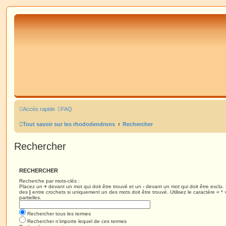
Accès rapide
FAQ
Tout savoir sur les rhododendrons
Rechercher
Rechercher
RECHERCHER
Recherche par mots-clés :
Placez un
+
devant un mot qui doit être trouvé et un
-
devant un mot qui doit être exclu.
des
|
entre crochets si uniquement un des mots doit être trouvé. Utilisez le caractère « 
partielles.
Rechercher tous les termes
Rechercher n’importe lequel de ces termes