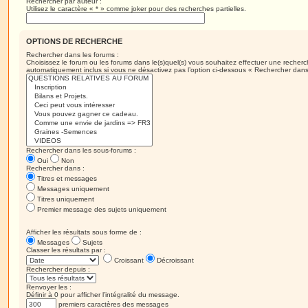
Rechercher par auteur :
Utilisez le caractère « * » comme joker pour des recherches partielles.
OPTIONS DE RECHERCHE
Rechercher dans les forums :
Choisissez le forum ou les forums dans le(s)quel(s) vous souhaitez effectuer une recher
automatiquement inclus si vous ne désactivez pas l’option ci-dessous « Rechercher dans
Rechercher dans les sous-forums :
Oui
Non
Rechercher dans :
Titres et messages
Messages uniquement
Titres uniquement
Premier message des sujets uniquement
Afficher les résultats sous forme de :
Messages
Sujets
Classer les résultats par :
Croissant
Décroissant
Rechercher depuis :
Renvoyer les :
Définir à 0 pour afficher l’intégralité du message.
premiers caractères des messages