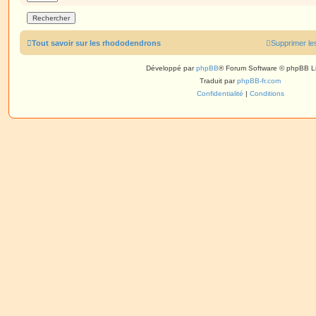
Tout savoir sur les rhododendrons
Supprimer le
Développé par
phpBB
® Forum Software © phpBB L
Traduit par
phpBB-fr.com
Confidentialité
|
Conditions