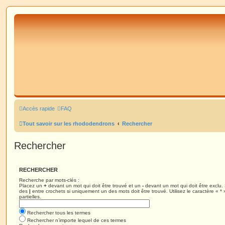
Accès rapide
FAQ
Tout savoir sur les rhododendrons
Rechercher
Rechercher
RECHERCHER
Recherche par mots-clés :
Placez un
+
devant un mot qui doit être trouvé et un
-
devant un mot qui doit être exclu.
des
|
entre crochets si uniquement un des mots doit être trouvé. Utilisez le caractère « 
partielles.
Rechercher tous les termes
Rechercher n’importe lequel de ces termes