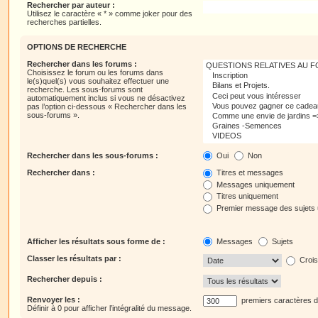
Rechercher par auteur :
Utilisez le caractère « * » comme joker pour des
recherches partielles.
OPTIONS DE RECHERCHE
Rechercher dans les forums :
Choisissez le forum ou les forums dans
le(s)quel(s) vous souhaitez effectuer une
recherche. Les sous-forums sont
automatiquement inclus si vous ne désactivez
pas l’option ci-dessous « Rechercher dans les
sous-forums ».
Rechercher dans les sous-forums :
Oui
Non
Rechercher dans :
Titres et messages
Messages uniquement
Titres uniquement
Premier message des sujets
Afficher les résultats sous forme de :
Messages
Sujets
Classer les résultats par :
Crois
Rechercher depuis :
Renvoyer les :
premiers caractères 
Définir à 0 pour afficher l’intégralité du message.