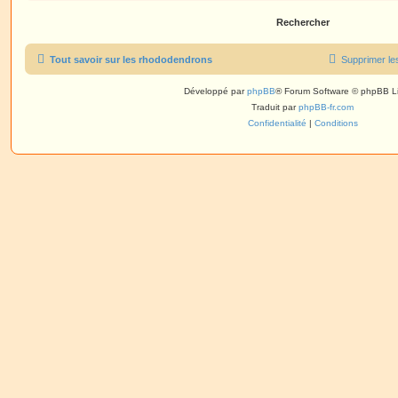
Tout savoir sur les rhododendrons
Supprimer le
Développé par
phpBB
® Forum Software © phpBB L
Traduit par
phpBB-fr.com
Confidentialité
|
Conditions