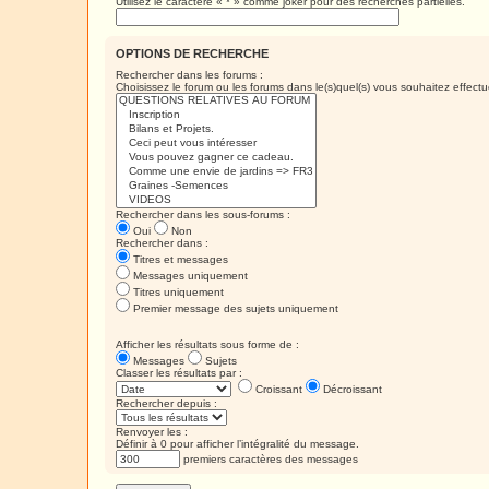
Utilisez le caractère « * » comme joker pour des recherches partielles.
OPTIONS DE RECHERCHE
Rechercher dans les forums :
Choisissez le forum ou les forums dans le(s)quel(s) vous souhaitez effec
Rechercher dans les sous-forums :
Oui
Non
Rechercher dans :
Titres et messages
Messages uniquement
Titres uniquement
Premier message des sujets uniquement
Afficher les résultats sous forme de :
Messages
Sujets
Classer les résultats par :
Croissant
Décroissant
Rechercher depuis :
Renvoyer les :
Définir à 0 pour afficher l’intégralité du message.
premiers caractères des messages