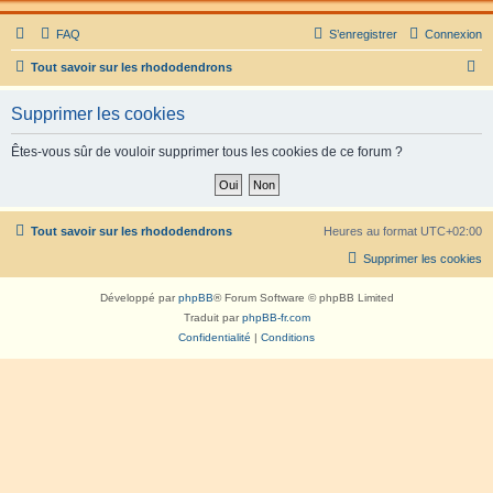
FAQ
S’enregistrer
Connexion
R
Tout savoir sur les rhododendrons
e
Supprimer les cookies
c
h
Êtes-vous sûr de vouloir supprimer tous les cookies de ce forum ?
e
r
c
Tout savoir sur les rhododendrons
Heures au format
UTC+02:00
h
Supprimer les cookies
e
Développé par
phpBB
® Forum Software © phpBB Limited
r
Traduit par
phpBB-fr.com
Confidentialité
|
Conditions