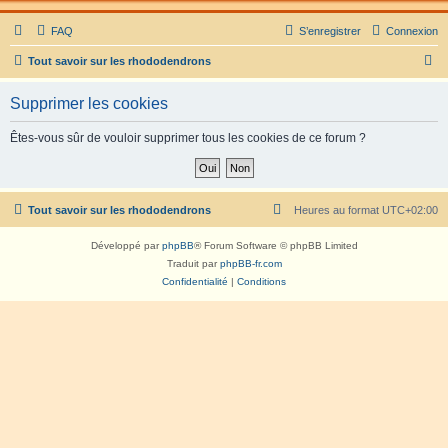
FAQ
S’enregistrer
Connexion
R
Tout savoir sur les rhododendrons
e
Supprimer les cookies
c
h
Êtes-vous sûr de vouloir supprimer tous les cookies de ce forum ?
e
r
c
Tout savoir sur les rhododendrons
Heures au format
UTC+02:00
h
Développé par
phpBB
® Forum Software © phpBB Limited
e
Traduit par
phpBB-fr.com
r
Confidentialité
|
Conditions