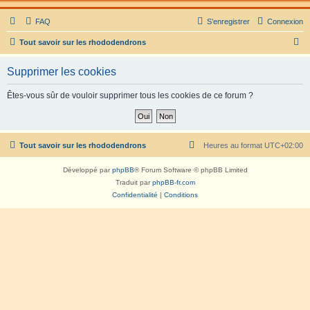
FAQ
S’enregistrer
Connexion
R
Tout savoir sur les rhododendrons
e
Supprimer les cookies
c
h
Êtes-vous sûr de vouloir supprimer tous les cookies de ce forum ?
e
r
c
Tout savoir sur les rhododendrons
Heures au format
UTC+02:00
h
Développé par
phpBB
® Forum Software © phpBB Limited
e
Traduit par
phpBB-fr.com
r
Confidentialité
|
Conditions