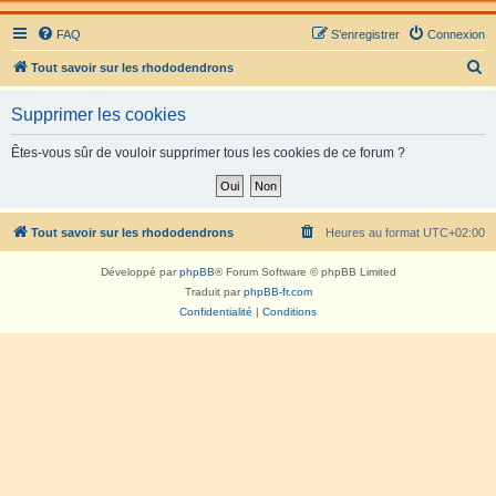
FAQ
S’enregistrer
Connexion
R
Tout savoir sur les rhododendrons
e
Supprimer les cookies
c
h
Êtes-vous sûr de vouloir supprimer tous les cookies de ce forum ?
e
r
c
Tout savoir sur les rhododendrons
Heures au format
UTC+02:00
h
Développé par
phpBB
® Forum Software © phpBB Limited
e
Traduit par
phpBB-fr.com
r
Confidentialité
|
Conditions