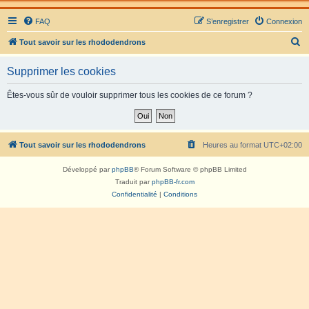
FAQ
S’enregistrer
Connexion
R
Tout savoir sur les rhododendrons
e
Supprimer les cookies
c
h
Êtes-vous sûr de vouloir supprimer tous les cookies de ce forum ?
e
r
c
Tout savoir sur les rhododendrons
Heures au format
UTC+02:00
h
Développé par
phpBB
® Forum Software © phpBB Limited
e
Traduit par
phpBB-fr.com
r
Confidentialité
|
Conditions