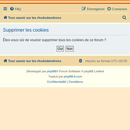
FAQ
S’enregistrer
Connexion
R
Tout savoir sur les rhododendrons
e
Supprimer les cookies
c
h
Êtes-vous sûr de vouloir supprimer tous les cookies de ce forum ?
e
r
c
Tout savoir sur les rhododendrons
Heures au format
UTC+02:00
h
Développé par
phpBB
® Forum Software © phpBB Limited
e
Traduit par
phpBB-fr.com
r
Confidentialité
|
Conditions