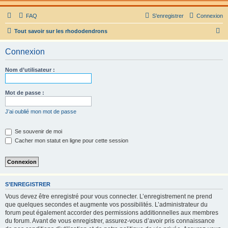
FAQ
S’enregistrer
Connexion
R
Tout savoir sur les rhododendrons
e
Connexion
c
h
Nom d’utilisateur :
e
r
Mot de passe :
c
J’ai oublié mon mot de passe
h
e
Se souvenir de moi
Cacher mon statut en ligne pour cette session
r
S’ENREGISTRER
Vous devez être enregistré pour vous connecter. L’enregistrement ne prend
que quelques secondes et augmente vos possibilités. L’administrateur du
forum peut également accorder des permissions additionnelles aux membres
du forum. Avant de vous enregistrer, assurez-vous d’avoir pris connaissance