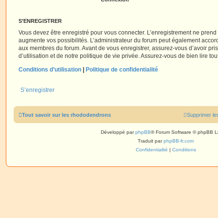
S’ENREGISTRER
Vous devez être enregistré pour vous connecter. L’enregistrement ne pren
augmente vos possibilités. L’administrateur du forum peut également accor
aux membres du forum. Avant de vous enregistrer, assurez-vous d’avoir pri
d’utilisation et de notre politique de vie privée. Assurez-vous de bien lire to
Conditions d’utilisation
|
Politique de confidentialité
S’enregistrer
Tout savoir sur les rhododendrons
Supprimer le
Développé par
phpBB
® Forum Software © phpBB L
Traduit par
phpBB-fr.com
Confidentialité
|
Conditions