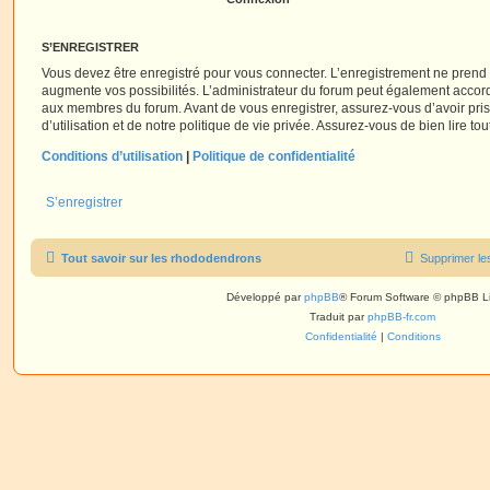
S’ENREGISTRER
Vous devez être enregistré pour vous connecter. L’enregistrement ne pren
augmente vos possibilités. L’administrateur du forum peut également accor
aux membres du forum. Avant de vous enregistrer, assurez-vous d’avoir pri
d’utilisation et de notre politique de vie privée. Assurez-vous de bien lire to
Conditions d’utilisation
|
Politique de confidentialité
S’enregistrer
Tout savoir sur les rhododendrons
Supprimer le
Développé par
phpBB
® Forum Software © phpBB L
Traduit par
phpBB-fr.com
Confidentialité
|
Conditions