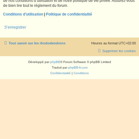
de nos conditions d’utilisation et de notre politique de vie privée. Assurez-vous
de bien lire tout le règlement du forum.
Conditions d’utilisation
|
Politique de confidentialité
S’enregistrer
Tout savoir sur les rhododendrons
Heures au format
UTC+02:00
Supprimer les cookies
Développé par
phpBB
® Forum Software © phpBB Limited
Traduit par
phpBB-fr.com
Confidentialité
|
Conditions