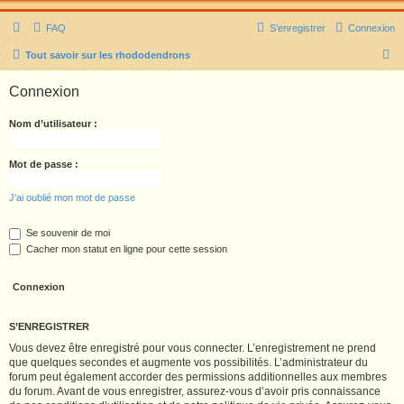
FAQ
S’enregistrer
Connexion
R
Tout savoir sur les rhododendrons
e
Connexion
c
h
Nom d’utilisateur :
e
r
Mot de passe :
c
J’ai oublié mon mot de passe
h
e
Se souvenir de moi
Cacher mon statut en ligne pour cette session
r
S’ENREGISTRER
Vous devez être enregistré pour vous connecter. L’enregistrement ne prend
que quelques secondes et augmente vos possibilités. L’administrateur du
forum peut également accorder des permissions additionnelles aux membres
du forum. Avant de vous enregistrer, assurez-vous d’avoir pris connaissance