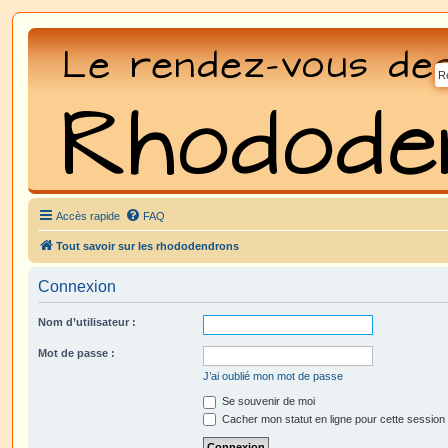
Accès rapide
FAQ
Tout savoir sur les rhododendrons
Connexion
Nom d’utilisateur :
Mot de passe :
J’ai oublié mon mot de passe
Se souvenir de moi
Cacher mon statut en ligne pour cette session