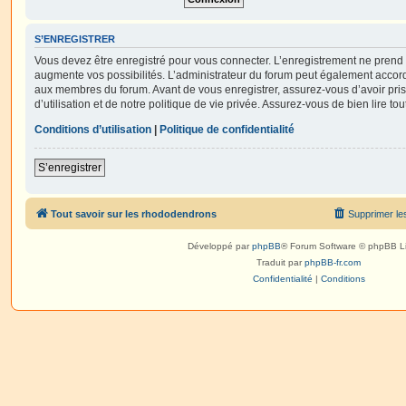
S’ENREGISTRER
Vous devez être enregistré pour vous connecter. L’enregistrement ne pren
augmente vos possibilités. L’administrateur du forum peut également accor
aux membres du forum. Avant de vous enregistrer, assurez-vous d’avoir pri
d’utilisation et de notre politique de vie privée. Assurez-vous de bien lire to
Conditions d’utilisation
|
Politique de confidentialité
S’enregistrer
Tout savoir sur les rhododendrons
Supprimer le
Développé par
phpBB
® Forum Software © phpBB L
Traduit par
phpBB-fr.com
Confidentialité
|
Conditions