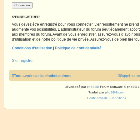
S’ENREGISTRER
Vous devez être enregistré pour vous connecter. L’enregistrement ne pren
augmente vos possibilités. L’administrateur du forum peut également accor
aux membres du forum. Avant de vous enregistrer, assurez-vous d’avoir pri
d’utilisation et de notre politique de vie privée. Assurez-vous de bien lire to
Conditions d’utilisation
|
Politique de confidentialité
S’enregistrer
Tout savoir sur les rhododendrons
Supprimer le
Développé par
phpBB
® Forum Software © phpBB L
Traduit par
phpBB-fr.com
Confidentialité
|
Conditions