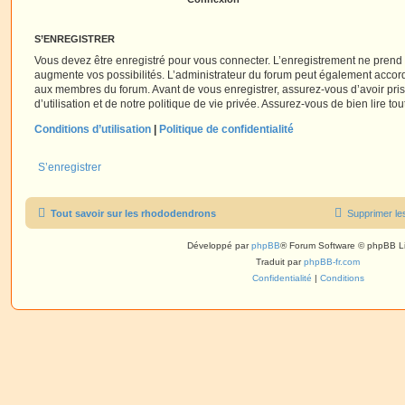
S’ENREGISTRER
Vous devez être enregistré pour vous connecter. L’enregistrement ne pren
augmente vos possibilités. L’administrateur du forum peut également accor
aux membres du forum. Avant de vous enregistrer, assurez-vous d’avoir pri
d’utilisation et de notre politique de vie privée. Assurez-vous de bien lire to
Conditions d’utilisation
|
Politique de confidentialité
S’enregistrer
Tout savoir sur les rhododendrons
Supprimer le
Développé par
phpBB
® Forum Software © phpBB L
Traduit par
phpBB-fr.com
Confidentialité
|
Conditions