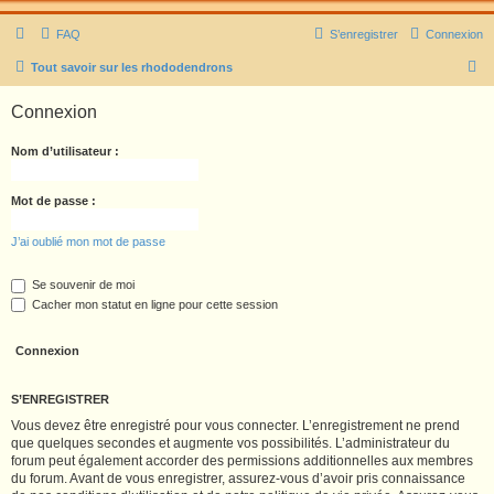
FAQ
S’enregistrer
Connexion
R
Tout savoir sur les rhododendrons
e
Connexion
c
h
Nom d’utilisateur :
e
r
Mot de passe :
c
J’ai oublié mon mot de passe
h
e
Se souvenir de moi
Cacher mon statut en ligne pour cette session
r
S’ENREGISTRER
Vous devez être enregistré pour vous connecter. L’enregistrement ne prend
que quelques secondes et augmente vos possibilités. L’administrateur du
forum peut également accorder des permissions additionnelles aux membres
du forum. Avant de vous enregistrer, assurez-vous d’avoir pris connaissance