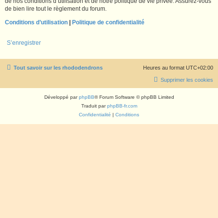
de nos conditions d’utilisation et de notre politique de vie privée. Assurez-vous
de bien lire tout le règlement du forum.
Conditions d’utilisation
|
Politique de confidentialité
S’enregistrer
Tout savoir sur les rhododendrons
Heures au format
UTC+02:00
Supprimer les cookies
Développé par
phpBB
® Forum Software © phpBB Limited
Traduit par
phpBB-fr.com
Confidentialité
|
Conditions