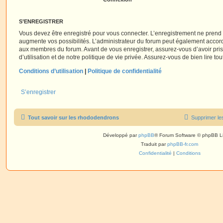
S’ENREGISTRER
Vous devez être enregistré pour vous connecter. L’enregistrement ne pren
augmente vos possibilités. L’administrateur du forum peut également accor
aux membres du forum. Avant de vous enregistrer, assurez-vous d’avoir pri
d’utilisation et de notre politique de vie privée. Assurez-vous de bien lire to
Conditions d’utilisation
|
Politique de confidentialité
S’enregistrer
Tout savoir sur les rhododendrons
Supprimer le
Développé par
phpBB
® Forum Software © phpBB L
Traduit par
phpBB-fr.com
Confidentialité
|
Conditions