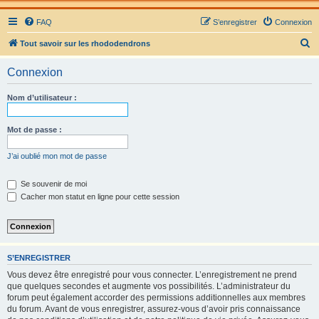
FAQ
S’enregistrer
Connexion
R
Tout savoir sur les rhododendrons
e
Connexion
c
h
Nom d’utilisateur :
e
r
Mot de passe :
c
J’ai oublié mon mot de passe
h
e
Se souvenir de moi
Cacher mon statut en ligne pour cette session
r
S’ENREGISTRER
Vous devez être enregistré pour vous connecter. L’enregistrement ne prend
que quelques secondes et augmente vos possibilités. L’administrateur du
forum peut également accorder des permissions additionnelles aux membres
du forum. Avant de vous enregistrer, assurez-vous d’avoir pris connaissance