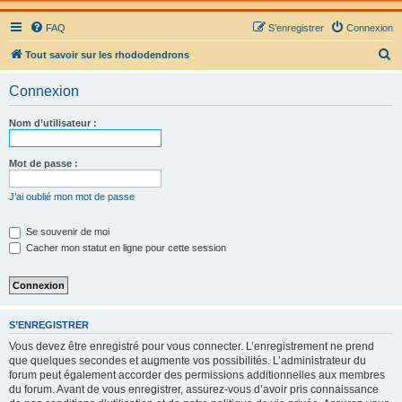
FAQ
S’enregistrer
Connexion
R
Tout savoir sur les rhododendrons
e
Connexion
c
h
Nom d’utilisateur :
e
r
Mot de passe :
c
J’ai oublié mon mot de passe
h
e
Se souvenir de moi
Cacher mon statut en ligne pour cette session
r
S’ENREGISTRER
Vous devez être enregistré pour vous connecter. L’enregistrement ne prend
que quelques secondes et augmente vos possibilités. L’administrateur du
forum peut également accorder des permissions additionnelles aux membres
du forum. Avant de vous enregistrer, assurez-vous d’avoir pris connaissance