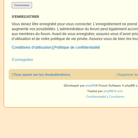
S’ENREGISTRER
Vous devez être enregistré pour vous connecter. L’enregistrement ne pren
augmente vos possibilités. L’administrateur du forum peut également accor
aux membres du forum. Avant de vous enregistrer, assurez-vous d’avoir pri
d’utilisation et de notre politique de vie privée. Assurez-vous de bien lire to
Conditions d’utilisation
|
Politique de confidentialité
S’enregistrer
Tout savoir sur les rhododendrons
Supprimer le
Développé par
phpBB
® Forum Software © phpBB L
Traduit par
phpBB-fr.com
Confidentialité
|
Conditions