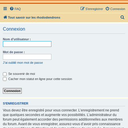
FAQ
S’enregistrer
Connexion
R
Tout savoir sur les rhododendrons
e
Connexion
c
h
Nom d’utilisateur :
e
r
Mot de passe :
c
J’ai oublié mon mot de passe
h
e
Se souvenir de moi
Cacher mon statut en ligne pour cette session
r
S’ENREGISTRER
Vous devez être enregistré pour vous connecter. L’enregistrement ne prend
que quelques secondes et augmente vos possibilités. L’administrateur du
forum peut également accorder des permissions additionnelles aux membres
du forum. Avant de vous enregistrer, assurez-vous d’avoir pris connaissance