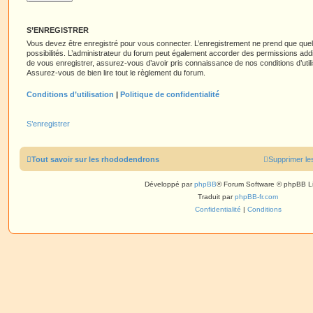
S’ENREGISTRER
Vous devez être enregistré pour vous connecter. L’enregistrement ne prend que q
possibilités. L’administrateur du forum peut également accorder des permissions ad
de vous enregistrer, assurez-vous d’avoir pris connaissance de nos conditions d’utilisa
Assurez-vous de bien lire tout le règlement du forum.
Conditions d’utilisation
|
Politique de confidentialité
S’enregistrer
Tout savoir sur les rhododendrons
Supprimer le
Développé par
phpBB
® Forum Software © phpBB L
Traduit par
phpBB-fr.com
Confidentialité
|
Conditions