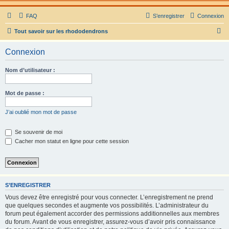
FAQ
S’enregistrer
Connexion
R
Tout savoir sur les rhododendrons
e
Connexion
c
h
Nom d’utilisateur :
e
r
Mot de passe :
c
J’ai oublié mon mot de passe
h
e
Se souvenir de moi
Cacher mon statut en ligne pour cette session
r
S’ENREGISTRER
Vous devez être enregistré pour vous connecter. L’enregistrement ne prend
que quelques secondes et augmente vos possibilités. L’administrateur du
forum peut également accorder des permissions additionnelles aux membres
du forum. Avant de vous enregistrer, assurez-vous d’avoir pris connaissance