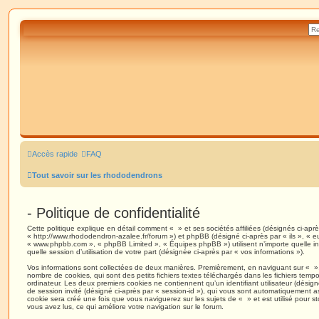
Accès rapide
FAQ
Tout savoir sur les rhododendrons
- Politique de confidentialité
Cette politique explique en détail comment « » et ses sociétés affiliées (désignés ci-apr
« http://www.rhododendron-azalee.fr/forum ») et phpBB (désigné ci-après par « ils », « eu
« www.phpbb.com », « phpBB Limited », « Équipes phpBB ») utilisent n’importe quelle in
quelle session d’utilisation de votre part (désignée ci-après par « vos informations »).
Vos informations sont collectées de deux manières. Premièrement, en naviguant sur « », 
nombre de cookies, qui sont des petits fichiers textes téléchargés dans les fichiers tempo
ordinateur. Les deux premiers cookies ne contiennent qu’un identifiant utilisateur (désigné
de session invité (désigné ci-après par « session-id »), qui vous sont automatiquement a
cookie sera créé une fois que vous naviguerez sur les sujets de « » et est utilisé pour st
vous avez lus, ce qui améliore votre navigation sur le forum.