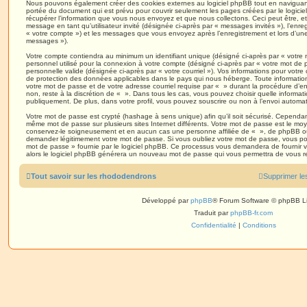
Nous pouvons également créer des cookies externes au logiciel phpBB tout en naviguant
portée du document qui est prévu pour couvrir seulement les pages créées par le logic
récupérer l’information que vous nous envoyez et que nous collectons. Ceci peut être, et n
message en tant qu’utilisateur invité (désignée ci-après par « messages invités »), l’enre
« votre compte ») et les messages que vous envoyez après l’enregistrement et lors d’une
messages »).
Votre compte contiendra au minimum un identifiant unique (désigné ci-après par « votre 
personnel utilisé pour la connexion à votre compte (désigné ci-après par « votre mot de 
personnelle valide (désignée ci-après par « votre courriel »). Vos informations pour votre
de protection des données applicables dans le pays qui nous héberge. Toute information
votre mot de passe et de votre adresse courriel requise par « » durant la procédure d’enr
non, reste à la discrétion de « ». Dans tous les cas, vous pouvez choisir quelle informat
publiquement. De plus, dans votre profil, vous pouvez souscrire ou non à l’envoi automati
Votre mot de passe est crypté (hashage à sens unique) afin qu’il soit sécurisé. Cependan
même mot de passe sur plusieurs sites Internet différents. Votre mot de passe est le mo
conservez-le soigneusement et en aucun cas une personne affiliée de « », de phpBB ou
demander légitimement votre mot de passe. Si vous oubliez votre mot de passe, vous pouv
mot de passe » fournie par le logiciel phpBB. Ce processus vous demandera de fournir votr
alors le logiciel phpBB générera un nouveau mot de passe qui vous permettra de vous r
Tout savoir sur les rhododendrons
Supprimer le
Développé par
phpBB
® Forum Software © phpBB L
Traduit par
phpBB-fr.com
Confidentialité
|
Conditions