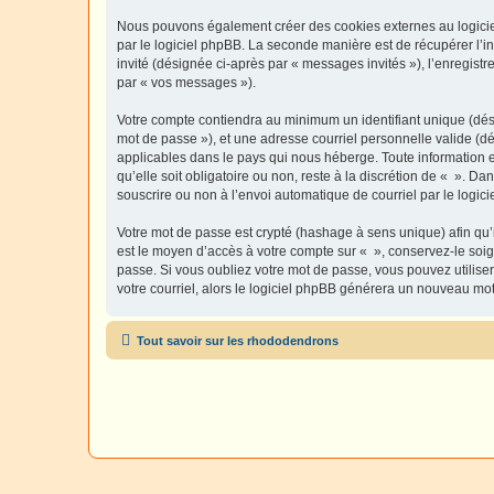
Nous pouvons également créer des cookies externes au logiciel
par le logiciel phpBB. La seconde manière est de récupérer l’in
invité (désignée ci-après par « messages invités »), l’enregis
par « vos messages »).
Votre compte contiendra au minimum un identifiant unique (dési
mot de passe »), et une adresse courriel personnelle valide (dé
applicables dans le pays qui nous héberge. Toute information e
qu’elle soit obligatoire ou non, reste à la discrétion de « ». D
souscrire ou non à l’envoi automatique de courriel par le logic
Votre mot de passe est crypté (hashage à sens unique) afin qu’i
est le moyen d’accès à votre compte sur « », conservez-le so
passe. Si vous oubliez votre mot de passe, vous pouvez utiliser
votre courriel, alors le logiciel phpBB générera un nouveau mo
Tout savoir sur les rhododendrons