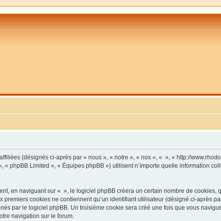
affiliées (désignés ci-après par « nous », « notre », « nos », « », « http://www.rho
», « phpBB Limited », « Équipes phpBB ») utilisent n’importe quelle information coll
, en naviguant sur « », le logiciel phpBB créera un certain nombre de cookies, qui 
 premiers cookies ne contiennent qu’un identifiant utilisateur (désigné ci-après par «
és par le logiciel phpBB. Un troisième cookie sera créé une fois que vous naviguerez
otre navigation sur le forum.