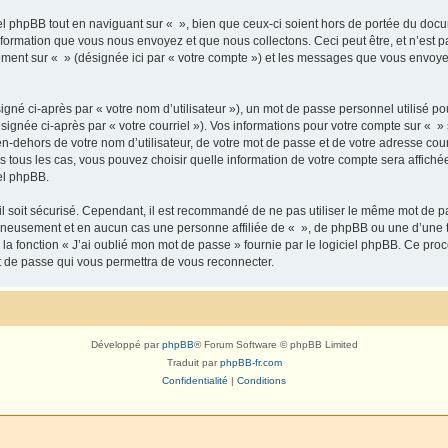
 phpBB tout en naviguant sur « », bien que ceux-ci soient hors de portée du docu
formation que vous nous envoyez et que nous collectons. Ceci peut être, et n’est pas
trement sur « » (désignée ici par « votre compte ») et les messages que vous envoye
gné ci-après par « votre nom d’utilisateur »), un mot de passe personnel utilisé po
signée ci-après par « votre courriel »). Vos informations pour votre compte sur « »
n-dehors de votre nom d’utilisateur, de votre mot de passe et de votre adresse cour
ans tous les cas, vous pouvez choisir quelle information de votre compte sera affich
iel phpBB.
l soit sécurisé. Cependant, il est recommandé de ne pas utiliser le même mot de pas
igneusement et en aucun cas une personne affiliée de « », de phpBB ou une d’une 
 la fonction « J’ai oublié mon mot de passe » fournie par le logiciel phpBB. Ce pro
t de passe qui vous permettra de vous reconnecter.
Développé par
phpBB
® Forum Software © phpBB Limited
Traduit par
phpBB-fr.com
Confidentialité
|
Conditions