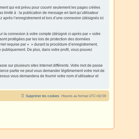
ment qui est prévu pour couvrir seulement les pages créées
 limité à : la publication de message en tant qu’utilisateur
z après l’enregistrement et lors d’une connexion (désignés ici
ur la connexion à votre compte (désigné ci-après par « votre
 sont protégées par les lois de protection des données
riel requise par « » durant la procédure d’enregistrement,
ée publiquement. De plus, dans votre profil, vous pouvez
se sur plusieurs sites Internet différents. Votre mot de passe
tierce partie ne peut vous demander légitimement votre mot de
cessus vous demandera de fournir votre nom d’utilisateur et
Supprimer les cookies
Heures au format
UTC+02:00