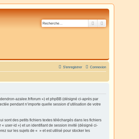
Rechercher
Recherche avancé
S’enregistrer
Connexion
dodendron-azalee.fr/forum ») et phpBB (désigné ci-après par
ectée pendant n’importe quelle session d’utilisation de votre
sont des petits fichiers textes téléchargés dans les fichiers
 user-id ») et un identifiant de session invité (désigné ci-
 sur les sujets de « » et est utilisé pour stocker les