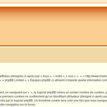
affiliées (désignés ci-après par « nous », « notre », « nos », « », « http://www.rho
», « phpBB Limited », « Équipes phpBB ») utilisent n’importe quelle information coll
, en naviguant sur « », le logiciel phpBB créera un certain nombre de cookies, qui 
 premiers cookies ne contiennent qu’un identifiant utilisateur (désigné ci-après par «
és par le logiciel phpBB. Un troisième cookie sera créé une fois que vous naviguerez
otre navigation sur le forum.