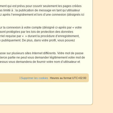
ment qui est prévu pour couvrir seulement les pages créées
 limité à : la publication de message en tant qu’utilisateur
z après l’enregistrement et lors d’une connexion (désignés ici
ur la connexion à votre compte (désigné ci-après par « votre
 sont protégées par les lois de protection des données
riel requise par « » durant la procédure d’enregistrement,
ée publiquement. De plus, dans votre profil, vous pouvez
se sur plusieurs sites Internet différents. Votre mot de passe
tierce partie ne peut vous demander légitimement votre mot de
cessus vous demandera de fournir votre nom d’utilisateur et
Supprimer les cookies
Heures au format
UTC+02:00