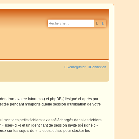
Rechercher
Recherche avancé
S’enregistrer
Connexion
dodendron-azalee.fr/forum ») et phpBB (désigné ci-après par
ectée pendant n’importe quelle session d’utilisation de votre
sont des petits fichiers textes téléchargés dans les fichiers
 user-id ») et un identifiant de session invité (désigné ci-
 sur les sujets de « » et est utilisé pour stocker les