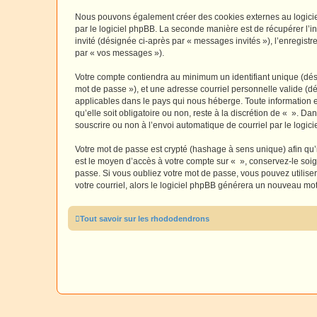
Nous pouvons également créer des cookies externes au logiciel
par le logiciel phpBB. La seconde manière est de récupérer l’in
invité (désignée ci-après par « messages invités »), l’enregis
par « vos messages »).
Votre compte contiendra au minimum un identifiant unique (dési
mot de passe »), et une adresse courriel personnelle valide (dé
applicables dans le pays qui nous héberge. Toute information e
qu’elle soit obligatoire ou non, reste à la discrétion de « ». D
souscrire ou non à l’envoi automatique de courriel par le logic
Votre mot de passe est crypté (hashage à sens unique) afin qu’i
est le moyen d’accès à votre compte sur « », conservez-le so
passe. Si vous oubliez votre mot de passe, vous pouvez utiliser
votre courriel, alors le logiciel phpBB générera un nouveau mo
Tout savoir sur les rhododendrons