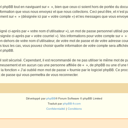
 phpBB tout en naviguant sur « », bien que ceux-ci soient hors de portée du docu
formation que vous nous envoyez et que nous collectons. Ceci peut être, et n’est pas
trement sur « » (désignée ici par « votre compte ») et les messages que vous envoye
gné ci-après par « votre nom d’utilisateur »), un mot de passe personnel utilisé po
signée ci-après par « votre courriel »). Vos informations pour votre compte sur « »
n-dehors de votre nom d’utilisateur, de votre mot de passe et de votre adresse cour
ans tous les cas, vous pouvez choisir quelle information de votre compte sera affich
iel phpBB.
l soit sécurisé. Cependant, il est recommandé de ne pas utiliser le même mot de pas
igneusement et en aucun cas une personne affiliée de « », de phpBB ou une d’une 
 la fonction « J’ai oublié mon mot de passe » fournie par le logiciel phpBB. Ce pro
t de passe qui vous permettra de vous reconnecter.
Développé par
phpBB
® Forum Software © phpBB Limited
Traduit par
phpBB-fr.com
Confidentialité
|
Conditions