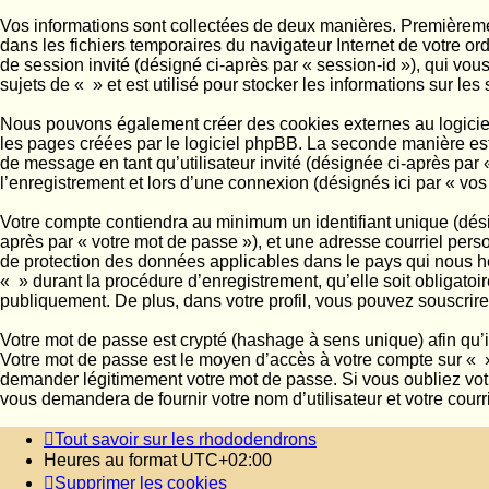
Vos informations sont collectées de deux manières. Premièrement
dans les fichiers temporaires du navigateur Internet de votre ord
de session invité (désigné ci-après par « session-id »), qui vo
sujets de « » et est utilisé pour stocker les informations sur les
Nous pouvons également créer des cookies externes au logiciel
les pages créées par le logiciel phpBB. La seconde manière est d
de message en tant qu’utilisateur invité (désignée ci-après par
l’enregistrement et lors d’une connexion (désignés ici par « vo
Votre compte contiendra au minimum un identifiant unique (désig
après par « votre mot de passe »), et une adresse courriel perso
de protection des données applicables dans le pays qui nous héb
« » durant la procédure d’enregistrement, qu’elle soit obligatoi
publiquement. De plus, dans votre profil, vous pouvez souscrire
Votre mot de passe est crypté (hashage à sens unique) afin qu’il
Votre mot de passe est le moyen d’accès à votre compte sur « 
demander légitimement votre mot de passe. Si vous oubliez votr
vous demandera de fournir votre nom d’utilisateur et votre cour
Tout savoir sur les rhododendrons
Heures au format
UTC+02:00
Supprimer les cookies