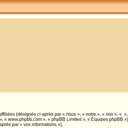
ffiliées (désignés ci-après par « nous », « notre », « nos », « 
pBB », « www.phpbb.com », « phpBB Limited », « Équipes phpBB ») 
-après par « vos informations »).