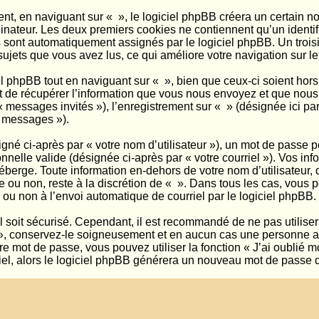
, en naviguant sur « », le logiciel phpBB créera un certain nom
inateur. Les deux premiers cookies ne contiennent qu’un identifian
us sont automatiquement assignés par le logiciel phpBB. Un troi
 sujets que vous avez lus, ce qui améliore votre navigation sur le
 phpBB tout en naviguant sur « », bien que ceux-ci soient hors
e récupérer l’information que vous nous envoyez et que nous coll
 « messages invités »), l’enregistrement sur « » (désignée ici 
s messages »).
né ci-après par « votre nom d’utilisateur »), un mot de passe p
nnelle valide (désignée ci-après par « votre courriel »). Vos in
erge. Toute information en-dehors de votre nom d’utilisateur, d
re ou non, reste à la discrétion de « ». Dans tous les cas, vous 
 ou non à l’envoi automatique de courriel par le logiciel phpBB.
 soit sécurisé. Cependant, il est recommandé de ne pas utiliser 
», conservez-le soigneusement et en aucun cas une personne aff
e mot de passe, vous pouvez utiliser la fonction « J’ai oublié 
riel, alors le logiciel phpBB générera un nouveau mot de passe 