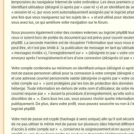
temporaires du navigateur Internet de votre ordinateur. Les deux premiers 
identifiant utilisateur (désigné ci-après par « user-id ») et un identifiant de 
« session-id »), qui vous sont automatiquement assignés par le logiciel ph
une fois que vous naviguerez sur les sujets de « » et est utilisé pour stocker
vous avez lus, ce qui améliore votre navigation sur le forum.
Nous pouvons également créer des cookies externes au logiciel phpBB tout
ceux-ci soient hors de portée du document qui est prévu pour couvrir seulem
phpBB. La seconde manière est de récupérer l’information que vous nous e
peut être, et n’est pas limité à : la publication de message en tant qu’utilisa
« messages invités »), l’enregistrement sur « » (désignée ici par « votre c
envoyez après l’enregistrement et lors d’une connexion (désignés ici par «
Votre compte contiendra au minimum un identifiant unique (désigné ci-après 
mot de passe personnel utilisé pour la connexion à votre compte (désigné c
et une adresse courriel personnelle valide (désignée ci-après par « votre co
votre compte sur « » sont protégées par les lois de protection des données
héberge. Toute information en-dehors de votre nom d’utilisateur, de votre m
courriel requise par « » durant la procédure d’enregistrement, qu’elle soit ob
discrétion de « ». Dans tous les cas, vous pouvez choisir quelle informatio
publiquement. De plus, dans votre profil, vous pouvez souscrire ou non à l’
logiciel phpBB.
Votre mot de passe est crypté (hashage à sens unique) afin qu’il soit sécu
de ne pas utiliser le même mot de passe sur plusieurs sites Internet différe
d’accès à votre compte sur « », conservez-le soigneusement et en aucun ca