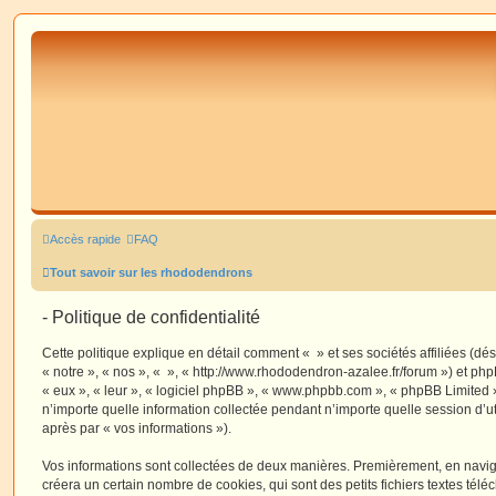
Accès rapide
FAQ
Tout savoir sur les rhododendrons
- Politique de confidentialité
Cette politique explique en détail comment « » et ses sociétés affiliées (dé
« notre », « nos », « », « http://www.rhododendron-azalee.fr/forum ») et php
« eux », « leur », « logiciel phpBB », « www.phpbb.com », « phpBB Limited »
n’importe quelle information collectée pendant n’importe quelle session d’uti
après par « vos informations »).
Vos informations sont collectées de deux manières. Premièrement, en navigu
créera un certain nombre de cookies, qui sont des petits fichiers textes télé