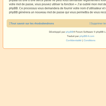
phpBB ou une d’une tierce partie ne peut vous demander légitimement votr
votre mot de passe, vous pouvez utiliser la fonction « J’ai oublié mon mot de
phpBB. Ce processus vous demandera de fournir votre nom d’utilisateur et vot
phpBB générera un nouveau mot de passe qui vous permettra de vous reco
Tout savoir sur les rhododendrons
Supprimer le
Développé par
phpBB
® Forum Software © phpBB L
Traduit par
phpBB-fr.com
Confidentialité
|
Conditions