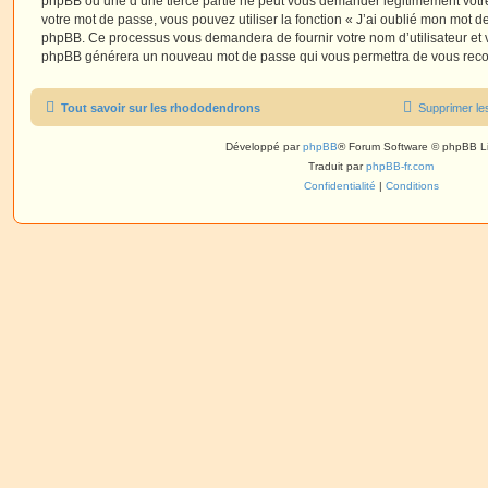
phpBB ou une d’une tierce partie ne peut vous demander légitimement votr
votre mot de passe, vous pouvez utiliser la fonction « J’ai oublié mon mot de
phpBB. Ce processus vous demandera de fournir votre nom d’utilisateur et vot
phpBB générera un nouveau mot de passe qui vous permettra de vous reco
Tout savoir sur les rhododendrons
Supprimer le
Développé par
phpBB
® Forum Software © phpBB L
Traduit par
phpBB-fr.com
Confidentialité
|
Conditions