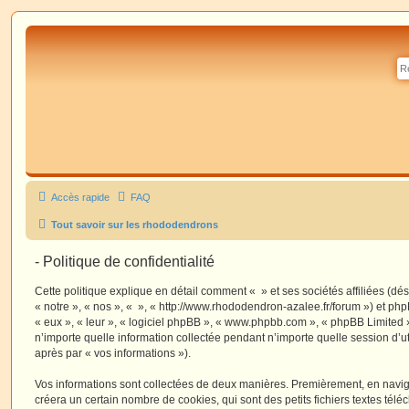
Accès rapide
FAQ
Tout savoir sur les rhododendrons
- Politique de confidentialité
Cette politique explique en détail comment « » et ses sociétés affiliées (dé
« notre », « nos », « », « http://www.rhododendron-azalee.fr/forum ») et php
« eux », « leur », « logiciel phpBB », « www.phpbb.com », « phpBB Limited »
n’importe quelle information collectée pendant n’importe quelle session d’uti
après par « vos informations »).
Vos informations sont collectées de deux manières. Premièrement, en navigu
créera un certain nombre de cookies, qui sont des petits fichiers textes télé