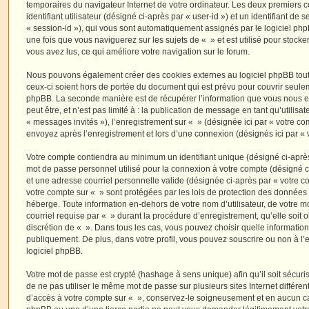
temporaires du navigateur Internet de votre ordinateur. Les deux premiers 
identifiant utilisateur (désigné ci-après par « user-id ») et un identifiant de 
« session-id »), qui vous sont automatiquement assignés par le logiciel ph
une fois que vous naviguerez sur les sujets de « » et est utilisé pour stocker
vous avez lus, ce qui améliore votre navigation sur le forum.
Nous pouvons également créer des cookies externes au logiciel phpBB tout
ceux-ci soient hors de portée du document qui est prévu pour couvrir seulem
phpBB. La seconde manière est de récupérer l’information que vous nous e
peut être, et n’est pas limité à : la publication de message en tant qu’utilisa
« messages invités »), l’enregistrement sur « » (désignée ici par « votre c
envoyez après l’enregistrement et lors d’une connexion (désignés ici par «
Votre compte contiendra au minimum un identifiant unique (désigné ci-après 
mot de passe personnel utilisé pour la connexion à votre compte (désigné c
et une adresse courriel personnelle valide (désignée ci-après par « votre co
votre compte sur « » sont protégées par les lois de protection des données
héberge. Toute information en-dehors de votre nom d’utilisateur, de votre m
courriel requise par « » durant la procédure d’enregistrement, qu’elle soit ob
discrétion de « ». Dans tous les cas, vous pouvez choisir quelle informatio
publiquement. De plus, dans votre profil, vous pouvez souscrire ou non à l’
logiciel phpBB.
Votre mot de passe est crypté (hashage à sens unique) afin qu’il soit sécu
de ne pas utiliser le même mot de passe sur plusieurs sites Internet différe
d’accès à votre compte sur « », conservez-le soigneusement et en aucun ca