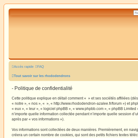
Accès rapide
FAQ
Tout savoir sur les rhododendrons
- Politique de confidentialité
Cette politique explique en détail comment « » et ses sociétés affiliées (dé
« notre », « nos », « », « http://www.rhododendron-azalee.fr/forum ») et php
« eux », « leur », « logiciel phpBB », « www.phpbb.com », « phpBB Limited »
n’importe quelle information collectée pendant n’importe quelle session d’uti
après par « vos informations »).
Vos informations sont collectées de deux manières. Premièrement, en navigu
créera un certain nombre de cookies, qui sont des petits fichiers textes télé