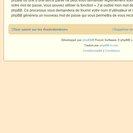
phpBB ou une d’une tierce partie ne peut vous demander légitimement votr
votre mot de passe, vous pouvez utiliser la fonction « J’ai oublié mon mot de
phpBB. Ce processus vous demandera de fournir votre nom d’utilisateur et vot
phpBB générera un nouveau mot de passe qui vous permettra de vous reco
Tout savoir sur les rhododendrons
Supprimer le
Développé par
phpBB
® Forum Software © phpBB L
Traduit par
phpBB-fr.com
Confidentialité
|
Conditions