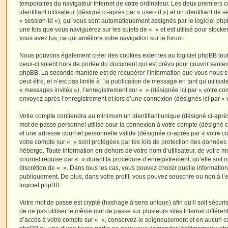
temporaires du navigateur Internet de votre ordinateur. Les deux premiers 
identifiant utilisateur (désigné ci-après par « user-id ») et un identifiant de 
« session-id »), qui vous sont automatiquement assignés par le logiciel ph
une fois que vous naviguerez sur les sujets de « » et est utilisé pour stocker
vous avez lus, ce qui améliore votre navigation sur le forum.
Nous pouvons également créer des cookies externes au logiciel phpBB tout
ceux-ci soient hors de portée du document qui est prévu pour couvrir seulem
phpBB. La seconde manière est de récupérer l’information que vous nous e
peut être, et n’est pas limité à : la publication de message en tant qu’utilisa
« messages invités »), l’enregistrement sur « » (désignée ici par « votre c
envoyez après l’enregistrement et lors d’une connexion (désignés ici par «
Votre compte contiendra au minimum un identifiant unique (désigné ci-après 
mot de passe personnel utilisé pour la connexion à votre compte (désigné c
et une adresse courriel personnelle valide (désignée ci-après par « votre co
votre compte sur « » sont protégées par les lois de protection des données
héberge. Toute information en-dehors de votre nom d’utilisateur, de votre m
courriel requise par « » durant la procédure d’enregistrement, qu’elle soit ob
discrétion de « ». Dans tous les cas, vous pouvez choisir quelle informatio
publiquement. De plus, dans votre profil, vous pouvez souscrire ou non à l’
logiciel phpBB.
Votre mot de passe est crypté (hashage à sens unique) afin qu’il soit sécu
de ne pas utiliser le même mot de passe sur plusieurs sites Internet différe
d’accès à votre compte sur « », conservez-le soigneusement et en aucun ca