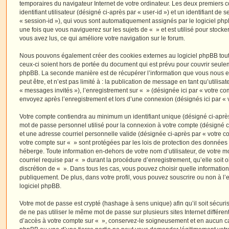
temporaires du navigateur Internet de votre ordinateur. Les deux premiers 
identifiant utilisateur (désigné ci-après par « user-id ») et un identifiant de 
« session-id »), qui vous sont automatiquement assignés par le logiciel ph
une fois que vous naviguerez sur les sujets de « » et est utilisé pour stocker
vous avez lus, ce qui améliore votre navigation sur le forum.
Nous pouvons également créer des cookies externes au logiciel phpBB tout
ceux-ci soient hors de portée du document qui est prévu pour couvrir seulem
phpBB. La seconde manière est de récupérer l’information que vous nous e
peut être, et n’est pas limité à : la publication de message en tant qu’utilisa
« messages invités »), l’enregistrement sur « » (désignée ici par « votre c
envoyez après l’enregistrement et lors d’une connexion (désignés ici par «
Votre compte contiendra au minimum un identifiant unique (désigné ci-après 
mot de passe personnel utilisé pour la connexion à votre compte (désigné c
et une adresse courriel personnelle valide (désignée ci-après par « votre co
votre compte sur « » sont protégées par les lois de protection des données
héberge. Toute information en-dehors de votre nom d’utilisateur, de votre m
courriel requise par « » durant la procédure d’enregistrement, qu’elle soit ob
discrétion de « ». Dans tous les cas, vous pouvez choisir quelle informatio
publiquement. De plus, dans votre profil, vous pouvez souscrire ou non à l’
logiciel phpBB.
Votre mot de passe est crypté (hashage à sens unique) afin qu’il soit sécu
de ne pas utiliser le même mot de passe sur plusieurs sites Internet différe
d’accès à votre compte sur « », conservez-le soigneusement et en aucun ca