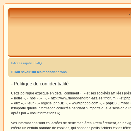
Accès rapide
FAQ
Tout savoir sur les rhododendrons
- Politique de confidentialité
Cette politique explique en détail comment « » et ses sociétés affiliées (dé
« notre », « nos », « », « http://www.rhododendron-azalee.fr/forum ») et php
« eux », « leur », « logiciel phpBB », « www.phpbb.com », « phpBB Limited »
n’importe quelle information collectée pendant n’importe quelle session d’uti
après par « vos informations »).
Vos informations sont collectées de deux manières. Premièrement, en navigu
créera un certain nombre de cookies, qui sont des petits fichiers textes télé