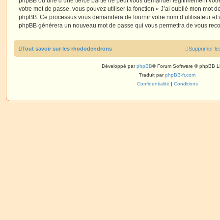
phpBB ou une d’une tierce partie ne peut vous demander légitimement votr
votre mot de passe, vous pouvez utiliser la fonction « J’ai oublié mon mot de
phpBB. Ce processus vous demandera de fournir votre nom d’utilisateur et vot
phpBB générera un nouveau mot de passe qui vous permettra de vous reco
Tout savoir sur les rhododendrons
Supprimer le
Développé par
phpBB
® Forum Software © phpBB L
Traduit par
phpBB-fr.com
Confidentialité
|
Conditions