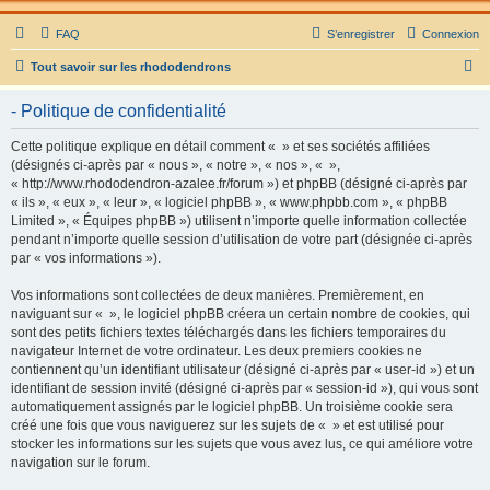
FAQ
S’enregistrer
Connexion
R
Tout savoir sur les rhododendrons
e
- Politique de confidentialité
c
h
Cette politique explique en détail comment « » et ses sociétés affiliées
(désignés ci-après par « nous », « notre », « nos », « »,
e
« http://www.rhododendron-azalee.fr/forum ») et phpBB (désigné ci-après par
r
« ils », « eux », « leur », « logiciel phpBB », « www.phpbb.com », « phpBB
Limited », « Équipes phpBB ») utilisent n’importe quelle information collectée
c
pendant n’importe quelle session d’utilisation de votre part (désignée ci-après
h
par « vos informations »).
e
Vos informations sont collectées de deux manières. Premièrement, en
r
naviguant sur « », le logiciel phpBB créera un certain nombre de cookies, qui
sont des petits fichiers textes téléchargés dans les fichiers temporaires du
navigateur Internet de votre ordinateur. Les deux premiers cookies ne
contiennent qu’un identifiant utilisateur (désigné ci-après par « user-id ») et un
identifiant de session invité (désigné ci-après par « session-id »), qui vous sont
automatiquement assignés par le logiciel phpBB. Un troisième cookie sera
créé une fois que vous naviguerez sur les sujets de « » et est utilisé pour
stocker les informations sur les sujets que vous avez lus, ce qui améliore votre
navigation sur le forum.