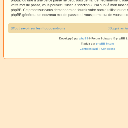
phpBB ou une d’une tierce partie ne peut vous demander légitimement votr
votre mot de passe, vous pouvez utiliser la fonction « J’ai oublié mon mot de
phpBB. Ce processus vous demandera de fournir votre nom d’utilisateur et vot
phpBB générera un nouveau mot de passe qui vous permettra de vous reco
Tout savoir sur les rhododendrons
Supprimer le
Développé par
phpBB
® Forum Software © phpBB L
Traduit par
phpBB-fr.com
Confidentialité
|
Conditions