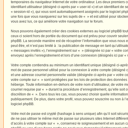
temporaires du navigateur Internet de votre ordinateur. Les deux premiers 
identifiant utilisateur (désigné ci-après par « user-id ») et un identifiant de 
« session-id »), qui vous sont automatiquement assignés par le logiciel ph
une fois que vous naviguerez sur les sujets de « » et est utilisé pour stocker
vous avez lus, ce qui améliore votre navigation sur le forum.
Nous pouvons également créer des cookies externes au logiciel phpBB tout
ceux-ci soient hors de portée du document qui est prévu pour couvrir seulem
phpBB. La seconde manière est de récupérer l’information que vous nous e
peut être, et n’est pas limité à : la publication de message en tant qu’utilisa
« messages invités »), l’enregistrement sur « » (désignée ici par « votre c
envoyez après l’enregistrement et lors d’une connexion (désignés ici par «
Votre compte contiendra au minimum un identifiant unique (désigné ci-après 
mot de passe personnel utilisé pour la connexion à votre compte (désigné c
et une adresse courriel personnelle valide (désignée ci-après par « votre co
votre compte sur « » sont protégées par les lois de protection des données
héberge. Toute information en-dehors de votre nom d’utilisateur, de votre m
courriel requise par « » durant la procédure d’enregistrement, qu’elle soit ob
discrétion de « ». Dans tous les cas, vous pouvez choisir quelle informatio
publiquement. De plus, dans votre profil, vous pouvez souscrire ou non à l’
logiciel phpBB.
Votre mot de passe est crypté (hashage à sens unique) afin qu’il soit sécu
de ne pas utiliser le même mot de passe sur plusieurs sites Internet différe
d’accès à votre compte sur « », conservez-le soigneusement et en aucun ca