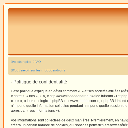
Accès rapide
FAQ
Tout savoir sur les rhododendrons
- Politique de confidentialité
Cette politique explique en détail comment « » et ses sociétés affiliées (dé
« notre », « nos », « », « http://www.rhododendron-azalee.fr/forum ») et php
« eux », « leur », « logiciel phpBB », « www.phpbb.com », « phpBB Limited »
n’importe quelle information collectée pendant n’importe quelle session d’uti
après par « vos informations »).
Vos informations sont collectées de deux manières. Premièrement, en navigu
créera un certain nombre de cookies, qui sont des petits fichiers textes télé