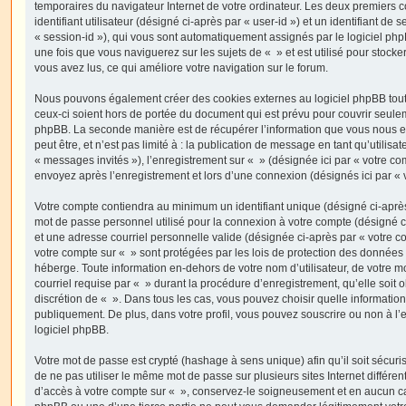
temporaires du navigateur Internet de votre ordinateur. Les deux premiers 
identifiant utilisateur (désigné ci-après par « user-id ») et un identifiant de 
« session-id »), qui vous sont automatiquement assignés par le logiciel ph
une fois que vous naviguerez sur les sujets de « » et est utilisé pour stocker
vous avez lus, ce qui améliore votre navigation sur le forum.
Nous pouvons également créer des cookies externes au logiciel phpBB tout
ceux-ci soient hors de portée du document qui est prévu pour couvrir seulem
phpBB. La seconde manière est de récupérer l’information que vous nous e
peut être, et n’est pas limité à : la publication de message en tant qu’utilisa
« messages invités »), l’enregistrement sur « » (désignée ici par « votre c
envoyez après l’enregistrement et lors d’une connexion (désignés ici par «
Votre compte contiendra au minimum un identifiant unique (désigné ci-après 
mot de passe personnel utilisé pour la connexion à votre compte (désigné c
et une adresse courriel personnelle valide (désignée ci-après par « votre co
votre compte sur « » sont protégées par les lois de protection des données
héberge. Toute information en-dehors de votre nom d’utilisateur, de votre m
courriel requise par « » durant la procédure d’enregistrement, qu’elle soit ob
discrétion de « ». Dans tous les cas, vous pouvez choisir quelle informatio
publiquement. De plus, dans votre profil, vous pouvez souscrire ou non à l’
logiciel phpBB.
Votre mot de passe est crypté (hashage à sens unique) afin qu’il soit sécu
de ne pas utiliser le même mot de passe sur plusieurs sites Internet différe
d’accès à votre compte sur « », conservez-le soigneusement et en aucun ca