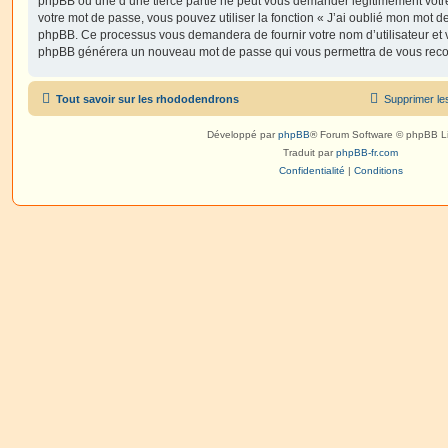
phpBB ou une d’une tierce partie ne peut vous demander légitimement votr
votre mot de passe, vous pouvez utiliser la fonction « J’ai oublié mon mot de
phpBB. Ce processus vous demandera de fournir votre nom d’utilisateur et vot
phpBB générera un nouveau mot de passe qui vous permettra de vous reco
Tout savoir sur les rhododendrons
Supprimer le
Développé par
phpBB
® Forum Software © phpBB L
Traduit par
phpBB-fr.com
Confidentialité
|
Conditions