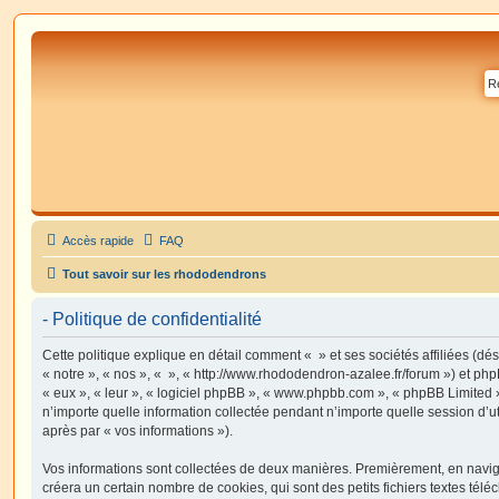
Accès rapide
FAQ
Tout savoir sur les rhododendrons
- Politique de confidentialité
Cette politique explique en détail comment « » et ses sociétés affiliées (dé
« notre », « nos », « », « http://www.rhododendron-azalee.fr/forum ») et php
« eux », « leur », « logiciel phpBB », « www.phpbb.com », « phpBB Limited »
n’importe quelle information collectée pendant n’importe quelle session d’uti
après par « vos informations »).
Vos informations sont collectées de deux manières. Premièrement, en navigu
créera un certain nombre de cookies, qui sont des petits fichiers textes télé