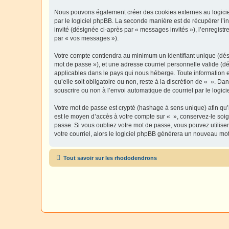
Nous pouvons également créer des cookies externes au logiciel
par le logiciel phpBB. La seconde manière est de récupérer l’in
invité (désignée ci-après par « messages invités »), l’enregis
par « vos messages »).
Votre compte contiendra au minimum un identifiant unique (dési
mot de passe »), et une adresse courriel personnelle valide (dé
applicables dans le pays qui nous héberge. Toute information e
qu’elle soit obligatoire ou non, reste à la discrétion de « ». D
souscrire ou non à l’envoi automatique de courriel par le logic
Votre mot de passe est crypté (hashage à sens unique) afin qu’i
est le moyen d’accès à votre compte sur « », conservez-le so
passe. Si vous oubliez votre mot de passe, vous pouvez utiliser
votre courriel, alors le logiciel phpBB générera un nouveau mo
Tout savoir sur les rhododendrons