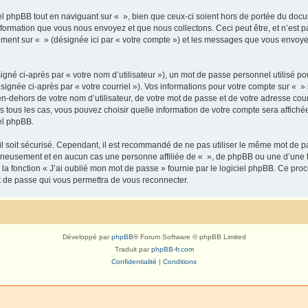
 phpBB tout en naviguant sur « », bien que ceux-ci soient hors de portée du docu
formation que vous nous envoyez et que nous collectons. Ceci peut être, et n’est pas
trement sur « » (désignée ici par « votre compte ») et les messages que vous envoye
gné ci-après par « votre nom d’utilisateur »), un mot de passe personnel utilisé po
signée ci-après par « votre courriel »). Vos informations pour votre compte sur « »
n-dehors de votre nom d’utilisateur, de votre mot de passe et de votre adresse cour
ans tous les cas, vous pouvez choisir quelle information de votre compte sera affich
iel phpBB.
l soit sécurisé. Cependant, il est recommandé de ne pas utiliser le même mot de pas
igneusement et en aucun cas une personne affiliée de « », de phpBB ou une d’une 
 la fonction « J’ai oublié mon mot de passe » fournie par le logiciel phpBB. Ce pro
t de passe qui vous permettra de vous reconnecter.
Développé par
phpBB
® Forum Software © phpBB Limited
Traduit par
phpBB-fr.com
Confidentialité
|
Conditions