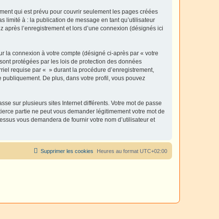
ment qui est prévu pour couvrir seulement les pages créées
 limité à : la publication de message en tant qu’utilisateur
z après l’enregistrement et lors d’une connexion (désignés ici
ur la connexion à votre compte (désigné ci-après par « votre
 sont protégées par les lois de protection des données
riel requise par « » durant la procédure d’enregistrement,
ée publiquement. De plus, dans votre profil, vous pouvez
se sur plusieurs sites Internet différents. Votre mot de passe
tierce partie ne peut vous demander légitimement votre mot de
cessus vous demandera de fournir votre nom d’utilisateur et
Supprimer les cookies
Heures au format
UTC+02:00