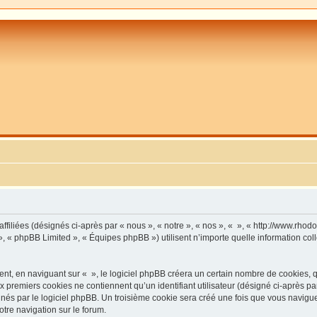
affiliées (désignés ci-après par « nous », « notre », « nos », « », « http://www.rho
», « phpBB Limited », « Équipes phpBB ») utilisent n’importe quelle information coll
, en naviguant sur « », le logiciel phpBB créera un certain nombre de cookies, qui 
 premiers cookies ne contiennent qu’un identifiant utilisateur (désigné ci-après par «
és par le logiciel phpBB. Un troisième cookie sera créé une fois que vous naviguerez
otre navigation sur le forum.