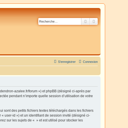
Rechercher
Recherche avancé
S’enregistrer
Connexion
dodendron-azalee.fr/forum ») et phpBB (désigné ci-après par
ectée pendant n’importe quelle session d’utilisation de votre
sont des petits fichiers textes téléchargés dans les fichiers
 user-id ») et un identifiant de session invité (désigné ci-
 sur les sujets de « » et est utilisé pour stocker les