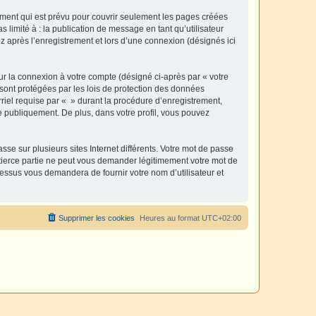
ment qui est prévu pour couvrir seulement les pages créées
 limité à : la publication de message en tant qu’utilisateur
z après l’enregistrement et lors d’une connexion (désignés ici
ur la connexion à votre compte (désigné ci-après par « votre
 sont protégées par les lois de protection des données
riel requise par « » durant la procédure d’enregistrement,
ée publiquement. De plus, dans votre profil, vous pouvez
se sur plusieurs sites Internet différents. Votre mot de passe
tierce partie ne peut vous demander légitimement votre mot de
cessus vous demandera de fournir votre nom d’utilisateur et
Supprimer les cookies
Heures au format
UTC+02:00