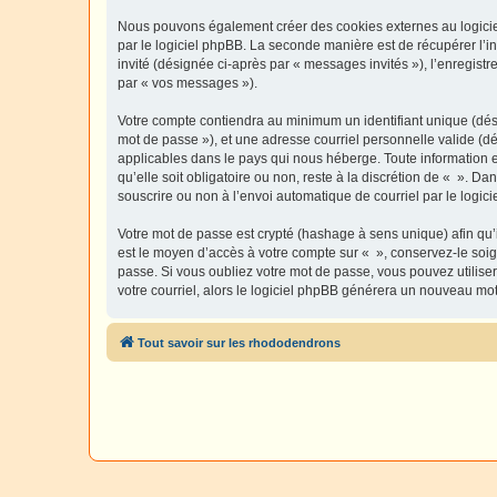
Nous pouvons également créer des cookies externes au logiciel
par le logiciel phpBB. La seconde manière est de récupérer l’in
invité (désignée ci-après par « messages invités »), l’enregis
par « vos messages »).
Votre compte contiendra au minimum un identifiant unique (dési
mot de passe »), et une adresse courriel personnelle valide (dé
applicables dans le pays qui nous héberge. Toute information e
qu’elle soit obligatoire ou non, reste à la discrétion de « ». D
souscrire ou non à l’envoi automatique de courriel par le logic
Votre mot de passe est crypté (hashage à sens unique) afin qu’i
est le moyen d’accès à votre compte sur « », conservez-le so
passe. Si vous oubliez votre mot de passe, vous pouvez utiliser
votre courriel, alors le logiciel phpBB générera un nouveau mo
Tout savoir sur les rhododendrons