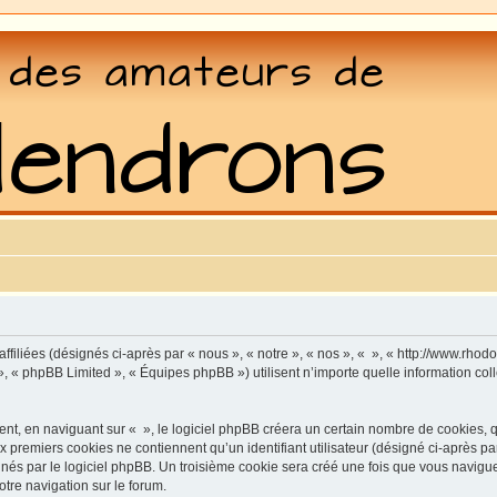
affiliées (désignés ci-après par « nous », « notre », « nos », « », « http://www.rho
», « phpBB Limited », « Équipes phpBB ») utilisent n’importe quelle information coll
, en naviguant sur « », le logiciel phpBB créera un certain nombre de cookies, qui 
 premiers cookies ne contiennent qu’un identifiant utilisateur (désigné ci-après par «
és par le logiciel phpBB. Un troisième cookie sera créé une fois que vous naviguerez
otre navigation sur le forum.