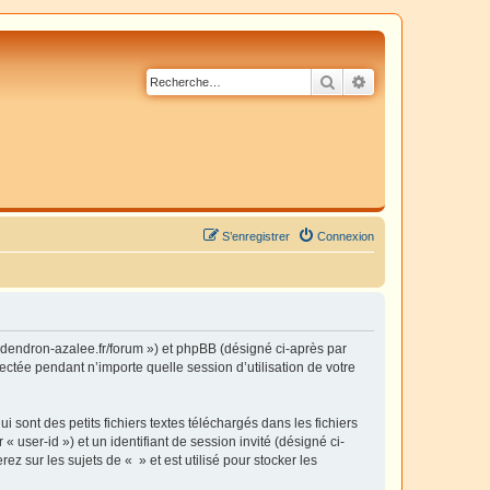
Rechercher
Recherche avancé
S’enregistrer
Connexion
dodendron-azalee.fr/forum ») et phpBB (désigné ci-après par
ectée pendant n’importe quelle session d’utilisation de votre
sont des petits fichiers textes téléchargés dans les fichiers
 user-id ») et un identifiant de session invité (désigné ci-
 sur les sujets de « » et est utilisé pour stocker les