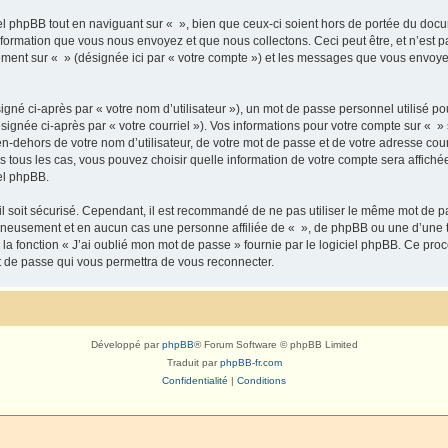
 phpBB tout en naviguant sur « », bien que ceux-ci soient hors de portée du docu
formation que vous nous envoyez et que nous collectons. Ceci peut être, et n’est pas
trement sur « » (désignée ici par « votre compte ») et les messages que vous envoye
gné ci-après par « votre nom d’utilisateur »), un mot de passe personnel utilisé po
signée ci-après par « votre courriel »). Vos informations pour votre compte sur « »
n-dehors de votre nom d’utilisateur, de votre mot de passe et de votre adresse cour
ans tous les cas, vous pouvez choisir quelle information de votre compte sera affich
iel phpBB.
l soit sécurisé. Cependant, il est recommandé de ne pas utiliser le même mot de pas
igneusement et en aucun cas une personne affiliée de « », de phpBB ou une d’une 
 la fonction « J’ai oublié mon mot de passe » fournie par le logiciel phpBB. Ce pro
t de passe qui vous permettra de vous reconnecter.
Développé par
phpBB
® Forum Software © phpBB Limited
Traduit par
phpBB-fr.com
Confidentialité
|
Conditions