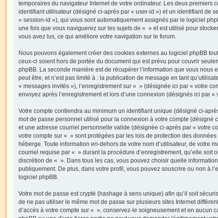
temporaires du navigateur Internet de votre ordinateur. Les deux premiers 
identifiant utilisateur (désigné ci-après par « user-id ») et un identifiant de 
« session-id »), qui vous sont automatiquement assignés par le logiciel ph
une fois que vous naviguerez sur les sujets de « » et est utilisé pour stocker
vous avez lus, ce qui améliore votre navigation sur le forum.
Nous pouvons également créer des cookies externes au logiciel phpBB tout
ceux-ci soient hors de portée du document qui est prévu pour couvrir seulem
phpBB. La seconde manière est de récupérer l’information que vous nous e
peut être, et n’est pas limité à : la publication de message en tant qu’utilisa
« messages invités »), l’enregistrement sur « » (désignée ici par « votre c
envoyez après l’enregistrement et lors d’une connexion (désignés ici par «
Votre compte contiendra au minimum un identifiant unique (désigné ci-après 
mot de passe personnel utilisé pour la connexion à votre compte (désigné c
et une adresse courriel personnelle valide (désignée ci-après par « votre co
votre compte sur « » sont protégées par les lois de protection des données
héberge. Toute information en-dehors de votre nom d’utilisateur, de votre m
courriel requise par « » durant la procédure d’enregistrement, qu’elle soit ob
discrétion de « ». Dans tous les cas, vous pouvez choisir quelle informatio
publiquement. De plus, dans votre profil, vous pouvez souscrire ou non à l’
logiciel phpBB.
Votre mot de passe est crypté (hashage à sens unique) afin qu’il soit sécu
de ne pas utiliser le même mot de passe sur plusieurs sites Internet différe
d’accès à votre compte sur « », conservez-le soigneusement et en aucun ca