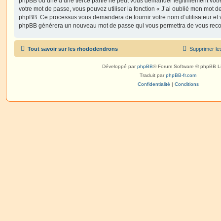
phpBB ou une d’une tierce partie ne peut vous demander légitimement votr
votre mot de passe, vous pouvez utiliser la fonction « J’ai oublié mon mot de
phpBB. Ce processus vous demandera de fournir votre nom d’utilisateur et vot
phpBB générera un nouveau mot de passe qui vous permettra de vous reco
Tout savoir sur les rhododendrons
Supprimer le
Développé par
phpBB
® Forum Software © phpBB L
Traduit par
phpBB-fr.com
Confidentialité
|
Conditions