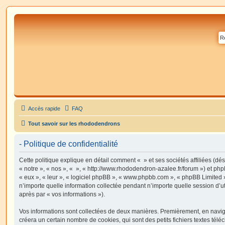
Accès rapide
FAQ
Tout savoir sur les rhododendrons
- Politique de confidentialité
Cette politique explique en détail comment « » et ses sociétés affiliées (dé
« notre », « nos », « », « http://www.rhododendron-azalee.fr/forum ») et php
« eux », « leur », « logiciel phpBB », « www.phpbb.com », « phpBB Limited »
n’importe quelle information collectée pendant n’importe quelle session d’uti
après par « vos informations »).
Vos informations sont collectées de deux manières. Premièrement, en navigu
créera un certain nombre de cookies, qui sont des petits fichiers textes télé