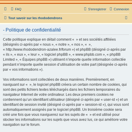
FAQ
S’enregistrer
Connexion
R
Tout savoir sur les rhododendrons
e
- Politique de confidentialité
c
h
Cette politique explique en détail comment « » et ses sociétés affiliées
(désignés ci-après par « nous », « notre », « nos », « »,
e
« http://www.rhododendron-azalee.fr/forum ») et phpBB (désigné ci-après par
r
« ils », « eux », « leur », « logiciel phpBB », « www.phpbb.com », « phpBB
Limited », « Équipes phpBB ») utilisent n’importe quelle information collectée
c
pendant n’importe quelle session d’utilisation de votre part (désignée ci-après
h
par « vos informations »).
e
Vos informations sont collectées de deux manières. Premièrement, en
r
naviguant sur « », le logiciel phpBB créera un certain nombre de cookies, qui
sont des petits fichiers textes téléchargés dans les fichiers temporaires du
navigateur Internet de votre ordinateur. Les deux premiers cookies ne
contiennent qu’un identifiant utilisateur (désigné ci-après par « user-id ») et un
identifiant de session invité (désigné ci-après par « session-id »), qui vous sont
automatiquement assignés par le logiciel phpBB. Un troisième cookie sera
créé une fois que vous naviguerez sur les sujets de « » et est utilisé pour
stocker les informations sur les sujets que vous avez lus, ce qui améliore votre
navigation sur le forum.