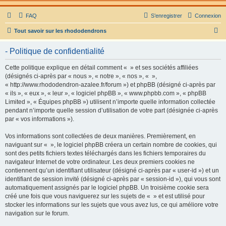
FAQ
S’enregistrer
Connexion
R
Tout savoir sur les rhododendrons
e
- Politique de confidentialité
c
h
Cette politique explique en détail comment « » et ses sociétés affiliées
(désignés ci-après par « nous », « notre », « nos », « »,
e
« http://www.rhododendron-azalee.fr/forum ») et phpBB (désigné ci-après par
r
« ils », « eux », « leur », « logiciel phpBB », « www.phpbb.com », « phpBB
Limited », « Équipes phpBB ») utilisent n’importe quelle information collectée
c
pendant n’importe quelle session d’utilisation de votre part (désignée ci-après
h
par « vos informations »).
e
Vos informations sont collectées de deux manières. Premièrement, en
r
naviguant sur « », le logiciel phpBB créera un certain nombre de cookies, qui
sont des petits fichiers textes téléchargés dans les fichiers temporaires du
navigateur Internet de votre ordinateur. Les deux premiers cookies ne
contiennent qu’un identifiant utilisateur (désigné ci-après par « user-id ») et un
identifiant de session invité (désigné ci-après par « session-id »), qui vous sont
automatiquement assignés par le logiciel phpBB. Un troisième cookie sera
créé une fois que vous naviguerez sur les sujets de « » et est utilisé pour
stocker les informations sur les sujets que vous avez lus, ce qui améliore votre
navigation sur le forum.