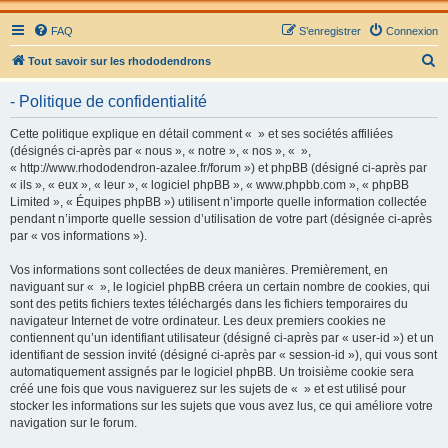
FAQ
S’enregistrer
Connexion
R
Tout savoir sur les rhododendrons
e
- Politique de confidentialité
c
h
Cette politique explique en détail comment « » et ses sociétés affiliées
(désignés ci-après par « nous », « notre », « nos », « »,
e
« http://www.rhododendron-azalee.fr/forum ») et phpBB (désigné ci-après par
r
« ils », « eux », « leur », « logiciel phpBB », « www.phpbb.com », « phpBB
Limited », « Équipes phpBB ») utilisent n’importe quelle information collectée
c
pendant n’importe quelle session d’utilisation de votre part (désignée ci-après
h
par « vos informations »).
e
Vos informations sont collectées de deux manières. Premièrement, en
r
naviguant sur « », le logiciel phpBB créera un certain nombre de cookies, qui
sont des petits fichiers textes téléchargés dans les fichiers temporaires du
navigateur Internet de votre ordinateur. Les deux premiers cookies ne
contiennent qu’un identifiant utilisateur (désigné ci-après par « user-id ») et un
identifiant de session invité (désigné ci-après par « session-id »), qui vous sont
automatiquement assignés par le logiciel phpBB. Un troisième cookie sera
créé une fois que vous naviguerez sur les sujets de « » et est utilisé pour
stocker les informations sur les sujets que vous avez lus, ce qui améliore votre
navigation sur le forum.