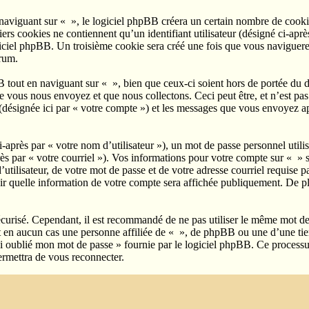
viguant sur « », le logiciel phpBB créera un certain nombre de cookies, 
s cookies ne contiennent qu’un identifiant utilisateur (désigné ci-après 
ciel phpBB. Un troisième cookie sera créé une fois que vous naviguerez s
orum.
tout en naviguant sur « », bien que ceux-ci soient hors de portée du d
ous nous envoyez et que nous collectons. Ceci peut être, et n’est pas li
 (désignée ici par « votre compte ») et les messages que vous envoyez ap
après par « votre nom d’utilisateur »), un mot de passe personnel utili
rès par « votre courriel »). Vos informations pour votre compte sur « » 
tilisateur, de votre mot de passe et de votre adresse courriel requise pa
sir quelle information de votre compte sera affichée publiquement. De pl
écurisé. Cependant, il est recommandé de ne pas utiliser le même mot de p
 en aucun cas une personne affiliée de « », de phpBB ou une d’une tier
ai oublié mon mot de passe » fournie par le logiciel phpBB. Ce processu
rmettra de vous reconnecter.