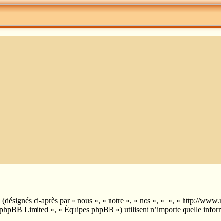
es (désignés ci-après par « nous », « notre », « nos », « », « http://w
phpBB Limited », « Équipes phpBB ») utilisent n’importe quelle informa