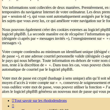
Vos informations sont collectées de deux manières. Premièrement, en na
temporaires du navigateur Internet de votre ordinateur. Les deux premier
par « session-id »), qui vous sont automatiquement assignés par le logi
les sujets que vous avez lus, ce qui améliore votre navigation sur le f
Nous pouvons également créer des cookies externes au logiciel phpBB 
logiciel phpBB. La seconde manière est de récupérer l’information que v
(désignée ci-après par « messages invités »), l’enregistrement sur « »
messages »).
Votre compte contiendra au minimum un identifiant unique (désigné ci-
de passe »), et une adresse courriel personnelle valide (désignée ci-ap
le pays qui nous héberge. Toute information en-dehors de votre nom d’u
non, reste à la discrétion de « ». Dans tous les cas, vous pouvez choi
automatique de courriel par le logiciel phpBB.
Votre mot de passe est crypté (hashage à sens unique) afin qu’il soit s
moyen d’accès à votre compte sur « », conservez-le soigneusement et
vous oubliez votre mot de passe, vous pouvez utiliser la fonction « J’
alors le logiciel phpBB générera un nouveau mot de passe qui vous pe
Tout savoir sur les rhododendrons