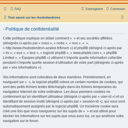
FAQ
S’enregistrer
Connexion
R
Tout savoir sur les rhododendrons
e
- Politique de confidentialité
c
h
Cette politique explique en détail comment « » et ses sociétés affiliées
(désignés ci-après par « nous », « notre », « nos », « »,
e
« http://www.rhododendron-azalee.fr/forum ») et phpBB (désigné ci-après par
r
« ils », « eux », « leur », « logiciel phpBB », « www.phpbb.com », « phpBB
Limited », « Équipes phpBB ») utilisent n’importe quelle information collectée
c
pendant n’importe quelle session d’utilisation de votre part (désignée ci-après
h
par « vos informations »).
e
Vos informations sont collectées de deux manières. Premièrement, en
r
naviguant sur « », le logiciel phpBB créera un certain nombre de cookies, qui
sont des petits fichiers textes téléchargés dans les fichiers temporaires du
navigateur Internet de votre ordinateur. Les deux premiers cookies ne
contiennent qu’un identifiant utilisateur (désigné ci-après par « user-id ») et un
identifiant de session invité (désigné ci-après par « session-id »), qui vous sont
automatiquement assignés par le logiciel phpBB. Un troisième cookie sera
créé une fois que vous naviguerez sur les sujets de « » et est utilisé pour
stocker les informations sur les sujets que vous avez lus, ce qui améliore votre
navigation sur le forum.