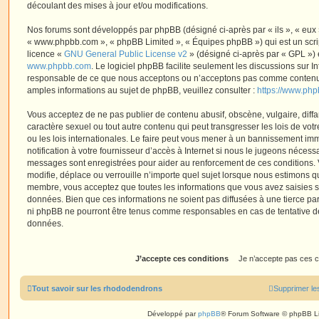
découlant des mises à jour et/ou modifications.
Nos forums sont développés par phpBB (désigné ci-après par « ils », « eux »,
« www.phpbb.com », « phpBB Limited », « Équipes phpBB ») qui est un script
licence «
GNU General Public License v2
» (désigné ci-après par « GPL ») 
www.phpbb.com
. Le logiciel phpBB facilite seulement les discussions sur I
responsable de ce que nous acceptons ou n’acceptons pas comme contenu 
amples informations au sujet de phpBB, veuillez consulter :
https://www.ph
Vous acceptez de ne pas publier de contenu abusif, obscène, vulgaire, diff
caractère sexuel ou tout autre contenu qui peut transgresser les lois de vo
ou les lois internationales. Le faire peut vous mener à un bannissement i
notification à votre fournisseur d’accès à Internet si nous le jugeons nécess
messages sont enregistrées pour aider au renforcement de ces conditions.
modifie, déplace ou verrouille n’importe quel sujet lorsque nous estimons q
membre, vous acceptez que toutes les informations que vous avez saisies 
données. Bien que ces informations ne soient pas diffusées à une tierce par
ni phpBB ne pourront être tenus comme responsables en cas de tentative de
données.
Tout savoir sur les rhododendrons
Supprimer le
Développé par
phpBB
® Forum Software © phpBB L