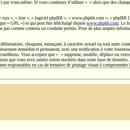
s-ci par vous-même. Si vous continuez d’utiliser « » alors que des chan
 « eux », « leur », « logiciel phpBB », « www.phpbb.com », « phpBB Lim
 par « GPL ») et qui peut être téléchargé depuis
www.phpbb.com
. Le l
ns pas comme contenu ou conduite permis. Pour de plus amples informat
diffamatoire, choquant, menaçant, à caractère sexuel ou tout autre conte
nissement immédiat et permanent, avec une notification à votre fournisse
 conditions. Vous acceptez que « » supprime, modifie, déplace ou verrou
ons que vous avez saisies soient stockées dans notre base de données. B
me responsables en cas de tentative de piratage visant à compromettre 