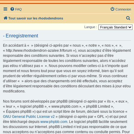
FAQ
Connexion
R
Tout savoir sur les rhododendrons
e
Langue :
c
- Enregistrement
h
En accédant à « » (désigné ci-après par « nous », « notre », « nos », « »,
e
« http://www.rhododendron-azalee.fr/forum »), vous acceptez d’être légalement
r
responsable des conditions suivantes. Si vous n’acceptez pas d’être
légalement responsable de toutes les conditions suivantes, alors n’accédez
c
pas et/ou n’utilisez pas « ». Nous pouvons modifier celles-ci à n’importe quel
h
moment et nous ferons tout pour que vous en soyez informé, bien qu’il soit
e
prudent de vérifier régulièrement celles-ci par vous-même. Si vous continuez
d’utiliser « » alors que des changements ont été effectués, vous acceptez
r
d’être légalement responsable des conditions découlant des mises à jour et/ou
modifications.
Nos forums sont développés par phpBB (désigné ci-après par « ils », « eux »,
« leur », « logiciel phpBB », « www.phpbb.com », « phpBB Limited »,
« Équipes phpBB ») qui est un script libre de forum, déclaré sous la licence «
GNU General Public License v2
» (désigné ci-après par « GPL ») et qui peut
être téléchargé depuis
www.phpbb.com
. Le logiciel phpBB facilite seulement
les discussions sur Internet. phpBB Limited n’est pas responsable de ce que
nous acceptons ou n’acceptons pas comme contenu ou conduite permis. Pour