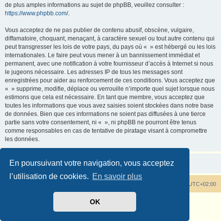
de plus amples informations au sujet de phpBB, veuillez consulter :
https://www.phpbb.com/
.
Vous acceptez de ne pas publier de contenu abusif, obscène, vulgaire,
diffamatoire, choquant, menaçant, à caractère sexuel ou tout autre contenu qui
peut transgresser les lois de votre pays, du pays où « » est hébergé ou les lois
internationales. Le faire peut vous mener à un bannissement immédiat et
permanent, avec une notification à votre fournisseur d’accès à Internet si nous
le jugeons nécessaire. Les adresses IP de tous les messages sont
enregistrées pour aider au renforcement de ces conditions. Vous acceptez que
« » supprime, modifie, déplace ou verrouille n’importe quel sujet lorsque nous
estimons que cela est nécessaire. En tant que membre, vous acceptez que
toutes les informations que vous avez saisies soient stockées dans notre base
de données. Bien que ces informations ne soient pas diffusées à une tierce
partie sans votre consentement, ni « », ni phpBB ne pourront être tenus
comme responsables en cas de tentative de piratage visant à compromettre
les données.
En poursuivant votre navigation, vous acceptez
l’utilisation de cookies.
En savoir plus
Tout savoir sur les rhododendrons
Heures au format
UTC+02:00
OK
Développé par
phpBB
® Forum Software © phpBB Limited
Traduit par
phpBB-fr.com
Confidentialité
|
Conditions