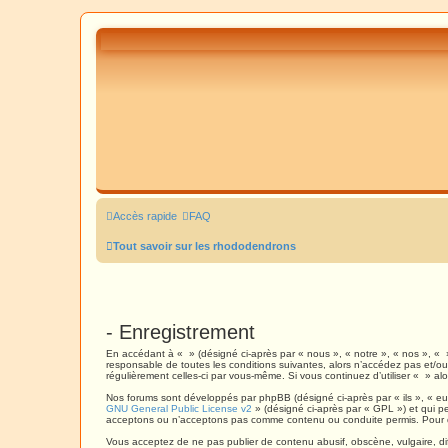
Accès rapide
FAQ
Tout savoir sur les rhododendrons
- Enregistrement
En accédant à « » (désigné ci-après par « nous », « notre », « nos », « 
responsable de toutes les conditions suivantes, alors n’accédez pas et/ou 
régulièrement celles-ci par vous-même. Si vous continuez d’utiliser « » 
Nos forums sont développés par phpBB (désigné ci-après par « ils », « eux
GNU General Public License v2
» (désigné ci-après par « GPL ») et qui p
acceptons ou n’acceptons pas comme contenu ou conduite permis. Pour de
Vous acceptez de ne pas publier de contenu abusif, obscène, vulgaire, dif