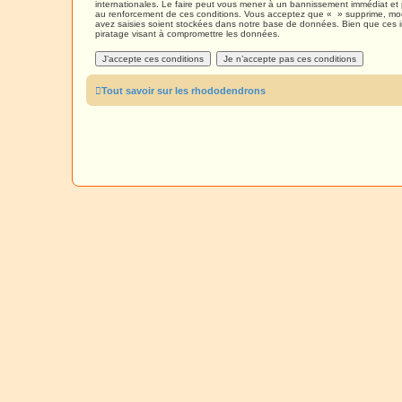
internationales. Le faire peut vous mener à un bannissement immédiat et 
au renforcement de ces conditions. Vous acceptez que « » supprime, modi
avez saisies soient stockées dans notre base de données. Bien que ces i
piratage visant à compromettre les données.
Tout savoir sur les rhododendrons