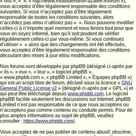
« nos », « », « http://www.rhododendron-azalee.fr/forum »),
vous acceptez d’être légalement responsable des conditions
suivantes. Si vous n’acceptez pas d’être légalement
responsable de toutes les conditions suivantes, alors
n’accédez pas et/ou n’utilisez pas « ». Nous pouvons modifier
celles-ci à n’importe quel moment et nous ferons tout pour que
vous en soyez informé, bien qu’il soit prudent de vérifier
régulièrement celles-ci par vous-même. Si vous continuez
d’utiliser « » alors que des changements ont été effectués,
vous acceptez d’être légalement responsable des conditions
découlant des mises à jour et/ou modifications.
Nos forums sont développés par phpBB (désigné ci-après par
« ils », « eux », « leur », « logiciel phpBB »,
« www.phpbb.com », « phpBB Limited », « Équipes phpBB »)
qui est un script libre de forum, déclaré sous la licence «
GNU
General Public License v2
» (désigné ci-après par « GPL ») et
qui peut être téléchargé depuis
www.phpbb.com
. Le logiciel
phpBB facilite seulement les discussions sur Internet. phpBB
Limited n’est pas responsable de ce que nous acceptons ou
n’acceptons pas comme contenu ou conduite permis. Pour de
plus amples informations au sujet de phpBB, veuillez
consulter :
https://www.phpbb.com/
.
Vous acceptez de ne pas publier de contenu abusif, obscène,